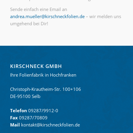
Sende einfach eine Email an
andrea.mueller@kirschneckfolien.de
– wir melden uns
umgehend bei Dir!
KIRSCHNECK GMBH
Ihre Folienfabrik in Hochfranken
Christoph-Krautheim-Str. 100+106
DE-95100 Selb
Telefon
09287/9912-0
Fax
09287/70809
Mail
kontakt@kirschneckfolien.de